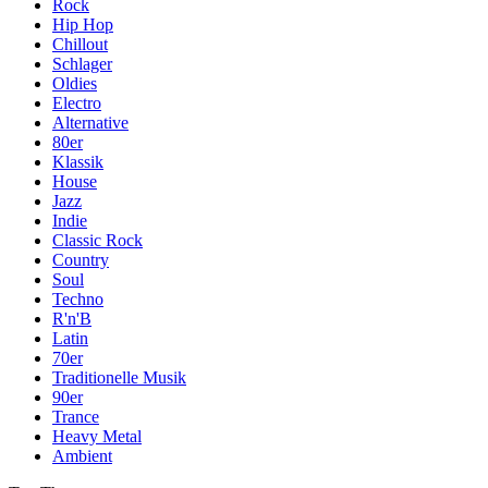
Rock
Hip Hop
Chillout
Schlager
Oldies
Electro
Alternative
80er
Klassik
House
Jazz
Indie
Classic Rock
Country
Soul
Techno
R'n'B
Latin
70er
Traditionelle Musik
90er
Trance
Heavy Metal
Ambient