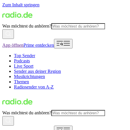
Zum Inhalt springen
Was möchtest du anhören?
App öffnen
Prime entdecken
Top Sender
Podcasts
Live Sport
Sender aus deiner Region
Musikrichtungen
Themen
Radiosender von A-Z
Was möchtest du anhören?