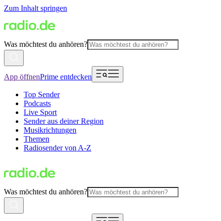
Zum Inhalt springen
Was möchtest du anhören?
App öffnen
Prime entdecken
Top Sender
Podcasts
Live Sport
Sender aus deiner Region
Musikrichtungen
Themen
Radiosender von A-Z
Was möchtest du anhören?