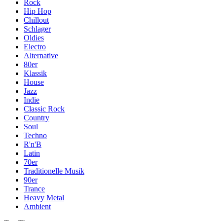
Rock
Hip Hop
Chillout
Schlager
Oldies
Electro
Alternative
80er
Klassik
House
Jazz
Indie
Classic Rock
Country
Soul
Techno
R'n'B
Latin
70er
Traditionelle Musik
90er
Trance
Heavy Metal
Ambient