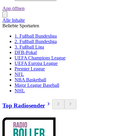
App öffnen
Alle Inhalte
Beliebte Sportarten
1. Fußball Bundesliga
2. Fußball Bundesliga
3. Fußball Liga
DFB-Pokal
UEFA Champions League
UEFA Europa League
Premier League
NFL
NBA Basketball
Major League Baseball
NHL
Top Radiosender