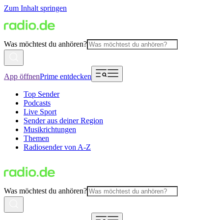
Zum Inhalt springen
Was möchtest du anhören?
App öffnen
Prime entdecken
Top Sender
Podcasts
Live Sport
Sender aus deiner Region
Musikrichtungen
Themen
Radiosender von A-Z
Was möchtest du anhören?