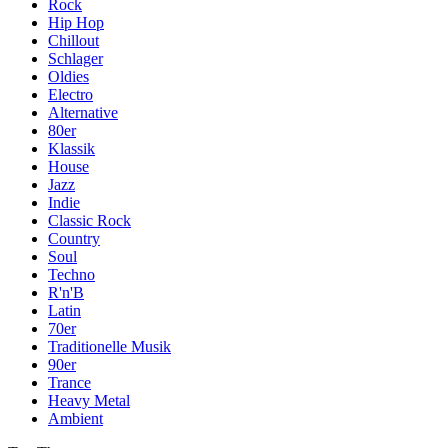
Rock
Hip Hop
Chillout
Schlager
Oldies
Electro
Alternative
80er
Klassik
House
Jazz
Indie
Classic Rock
Country
Soul
Techno
R'n'B
Latin
70er
Traditionelle Musik
90er
Trance
Heavy Metal
Ambient