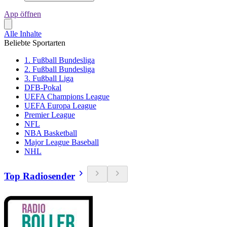
App öffnen
Alle Inhalte
Beliebte Sportarten
1. Fußball Bundesliga
2. Fußball Bundesliga
3. Fußball Liga
DFB-Pokal
UEFA Champions League
UEFA Europa League
Premier League
NFL
NBA Basketball
Major League Baseball
NHL
Top Radiosender