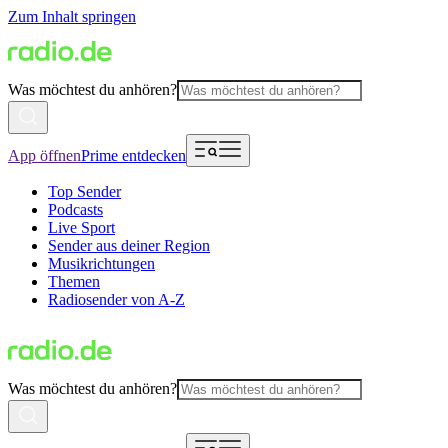
Zum Inhalt springen
Was möchtest du anhören?
App öffnen
Prime entdecken
Top Sender
Podcasts
Live Sport
Sender aus deiner Region
Musikrichtungen
Themen
Radiosender von A-Z
Was möchtest du anhören?