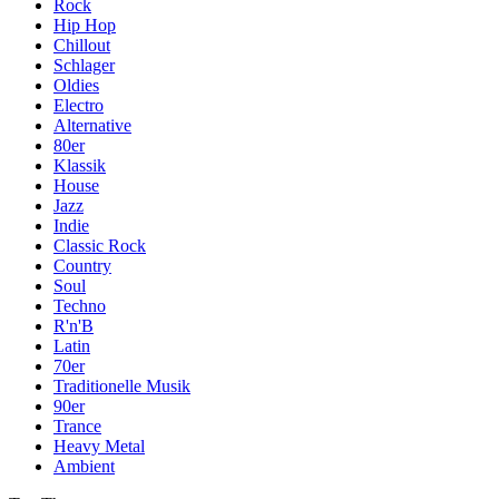
Rock
Hip Hop
Chillout
Schlager
Oldies
Electro
Alternative
80er
Klassik
House
Jazz
Indie
Classic Rock
Country
Soul
Techno
R'n'B
Latin
70er
Traditionelle Musik
90er
Trance
Heavy Metal
Ambient