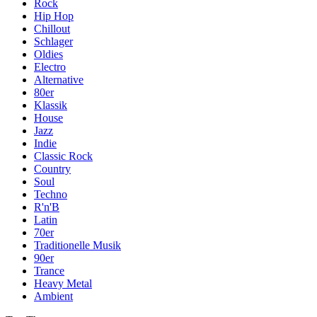
Rock
Hip Hop
Chillout
Schlager
Oldies
Electro
Alternative
80er
Klassik
House
Jazz
Indie
Classic Rock
Country
Soul
Techno
R'n'B
Latin
70er
Traditionelle Musik
90er
Trance
Heavy Metal
Ambient