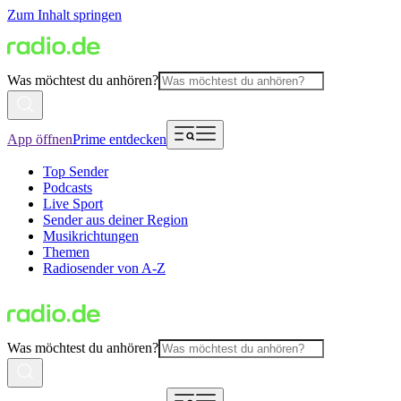
Zum Inhalt springen
Was möchtest du anhören?
App öffnen
Prime entdecken
Top Sender
Podcasts
Live Sport
Sender aus deiner Region
Musikrichtungen
Themen
Radiosender von A-Z
Was möchtest du anhören?