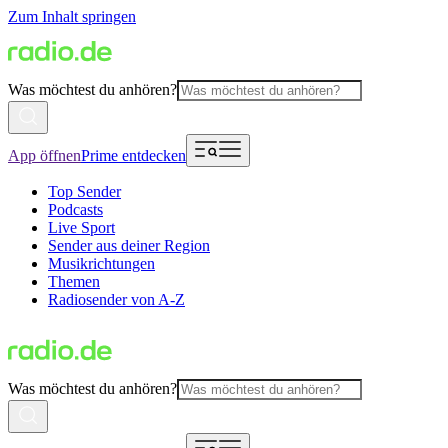
Zum Inhalt springen
Was möchtest du anhören?
App öffnen
Prime entdecken
Top Sender
Podcasts
Live Sport
Sender aus deiner Region
Musikrichtungen
Themen
Radiosender von A-Z
Was möchtest du anhören?