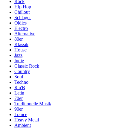
Rock
Hip Hop
Chillout
Schlager
Oldies
Electro
Alternative
80er
Klassik
House
Jazz
Indie
Classic Rock
Country
Soul
Techno
R'n'B
Latin
70er
Traditionelle Musik
90er
Trance
Heavy Metal
Ambient