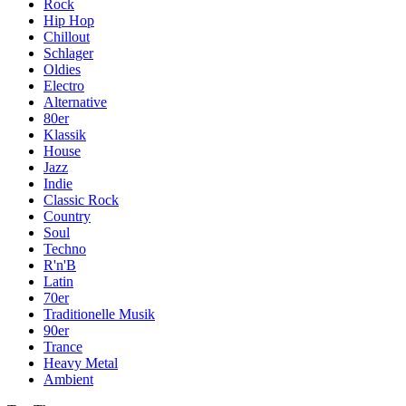
Rock
Hip Hop
Chillout
Schlager
Oldies
Electro
Alternative
80er
Klassik
House
Jazz
Indie
Classic Rock
Country
Soul
Techno
R'n'B
Latin
70er
Traditionelle Musik
90er
Trance
Heavy Metal
Ambient