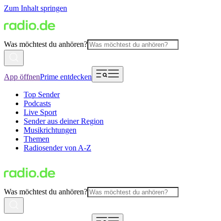
Zum Inhalt springen
Was möchtest du anhören?
App öffnen
Prime entdecken
Top Sender
Podcasts
Live Sport
Sender aus deiner Region
Musikrichtungen
Themen
Radiosender von A-Z
Was möchtest du anhören?