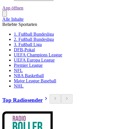
App öffnen
Alle Inhalte
Beliebte Sportarten
1. Fußball Bundesliga
2. Fußball Bundesliga
3. Fußball Liga
DFB-Pokal
UEFA Champions League
UEFA Europa League
Premier League
NFL
NBA Basketball
Major League Baseball
NHL
Top Radiosender