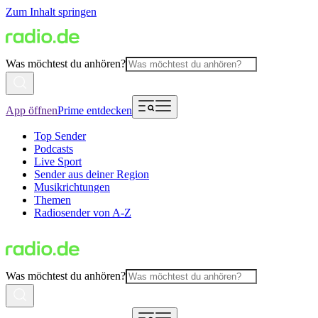
Zum Inhalt springen
Was möchtest du anhören?
App öffnen
Prime entdecken
Top Sender
Podcasts
Live Sport
Sender aus deiner Region
Musikrichtungen
Themen
Radiosender von A-Z
Was möchtest du anhören?