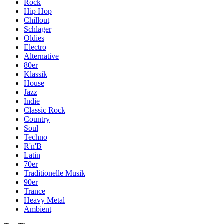
Rock
Hip Hop
Chillout
Schlager
Oldies
Electro
Alternative
80er
Klassik
House
Jazz
Indie
Classic Rock
Country
Soul
Techno
R'n'B
Latin
70er
Traditionelle Musik
90er
Trance
Heavy Metal
Ambient