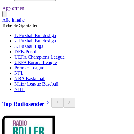
App öffnen
Alle Inhalte
Beliebte Sportarten
1. Fußball Bundesliga
2. Fußball Bundesliga
3. Fußball Liga
DFB-Pokal
UEFA Champions League
UEFA Europa League
Premier League
NFL
NBA Basketball
Major League Baseball
NHL
Top Radiosender