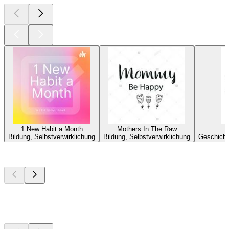
1 New Habit a Month
Mothers In The Raw
Bildung, Selbstverwirklichung
Bildung, Selbstverwirklichung
Geschichte
Top
Podcasts
Top
Podcasts
Top
Podcasts