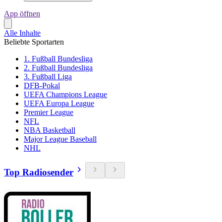
App öffnen
Alle Inhalte
Beliebte Sportarten
1. Fußball Bundesliga
2. Fußball Bundesliga
3. Fußball Liga
DFB-Pokal
UEFA Champions League
UEFA Europa League
Premier League
NFL
NBA Basketball
Major League Baseball
NHL
Top Radiosender