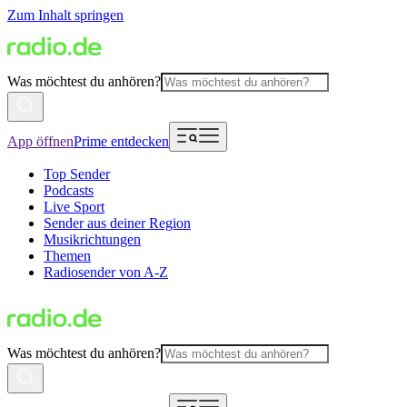
Zum Inhalt springen
Was möchtest du anhören?
App öffnen
Prime entdecken
Top Sender
Podcasts
Live Sport
Sender aus deiner Region
Musikrichtungen
Themen
Radiosender von A-Z
Was möchtest du anhören?