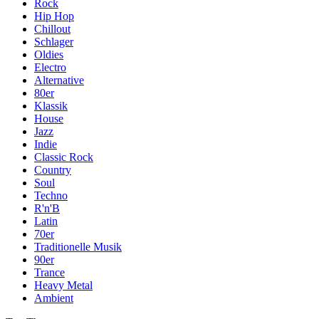
Rock
Hip Hop
Chillout
Schlager
Oldies
Electro
Alternative
80er
Klassik
House
Jazz
Indie
Classic Rock
Country
Soul
Techno
R'n'B
Latin
70er
Traditionelle Musik
90er
Trance
Heavy Metal
Ambient