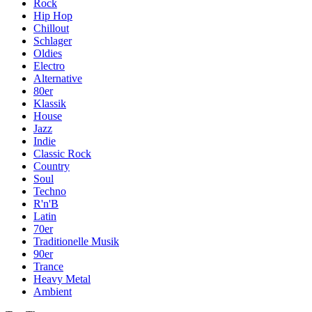
Rock
Hip Hop
Chillout
Schlager
Oldies
Electro
Alternative
80er
Klassik
House
Jazz
Indie
Classic Rock
Country
Soul
Techno
R'n'B
Latin
70er
Traditionelle Musik
90er
Trance
Heavy Metal
Ambient