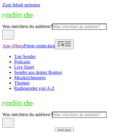
Zum Inhalt springen
Was möchtest du anhören?
App öffnen
Prime entdecken
Top Sender
Podcasts
Live Sport
Sender aus deiner Region
Musikrichtungen
Themen
Radiosender von A-Z
Was möchtest du anhören?