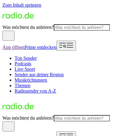
Zum Inhalt springen
Was möchtest du anhören?
App öffnen
Prime entdecken
Top Sender
Podcasts
Live Sport
Sender aus deiner Region
Musikrichtungen
Themen
Radiosender von A-Z
Was möchtest du anhören?