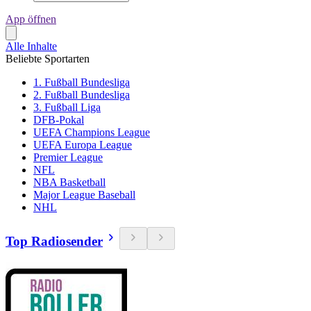
App öffnen
Alle Inhalte
Beliebte Sportarten
1. Fußball Bundesliga
2. Fußball Bundesliga
3. Fußball Liga
DFB-Pokal
UEFA Champions League
UEFA Europa League
Premier League
NFL
NBA Basketball
Major League Baseball
NHL
Top Radiosender