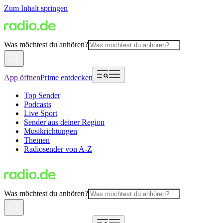
Zum Inhalt springen
Was möchtest du anhören?
App öffnen
Prime entdecken
Top Sender
Podcasts
Live Sport
Sender aus deiner Region
Musikrichtungen
Themen
Radiosender von A-Z
Was möchtest du anhören?