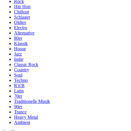
Rock
Hip Hop
Chillout
Schlager
Oldies
Electro
Alternative
80er
Klassik
House
Jazz
Indie
Classic Rock
Country
Soul
Techno
R'n'B
Latin
70er
Traditionelle Musik
90er
Trance
Heavy Metal
Ambient