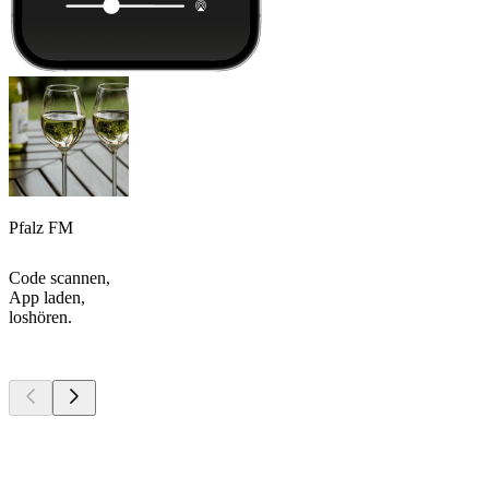
Pfalz FM
Code scannen,
App laden,
loshören.
Top
Podcasts
Top
Podcasts
Top
Podcasts