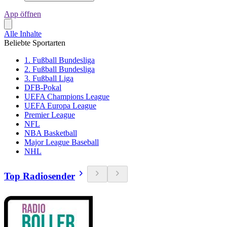
App öffnen
Alle Inhalte
Beliebte Sportarten
1. Fußball Bundesliga
2. Fußball Bundesliga
3. Fußball Liga
DFB-Pokal
UEFA Champions League
UEFA Europa League
Premier League
NFL
NBA Basketball
Major League Baseball
NHL
Top Radiosender