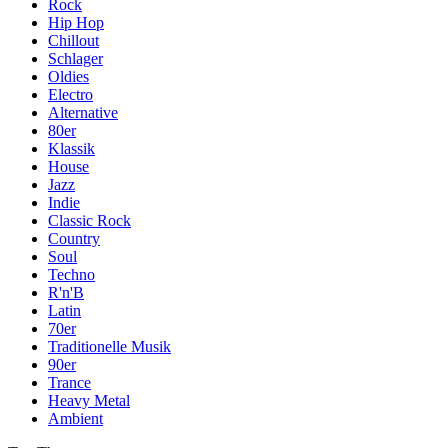
Rock
Hip Hop
Chillout
Schlager
Oldies
Electro
Alternative
80er
Klassik
House
Jazz
Indie
Classic Rock
Country
Soul
Techno
R'n'B
Latin
70er
Traditionelle Musik
90er
Trance
Heavy Metal
Ambient