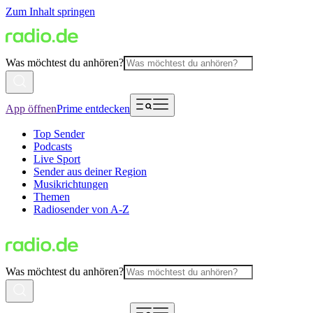
Zum Inhalt springen
Was möchtest du anhören?
App öffnen
Prime entdecken
Top Sender
Podcasts
Live Sport
Sender aus deiner Region
Musikrichtungen
Themen
Radiosender von A-Z
Was möchtest du anhören?