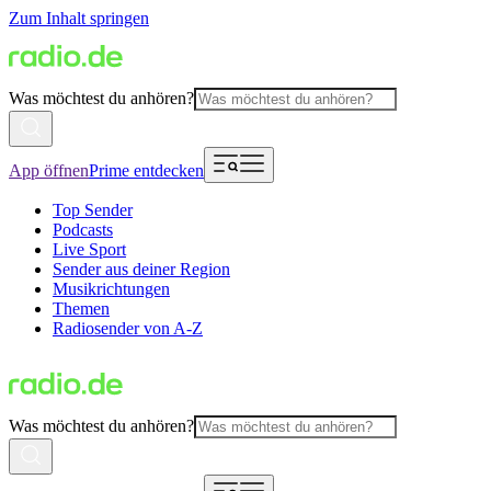
Zum Inhalt springen
Was möchtest du anhören?
App öffnen
Prime entdecken
Top Sender
Podcasts
Live Sport
Sender aus deiner Region
Musikrichtungen
Themen
Radiosender von A-Z
Was möchtest du anhören?