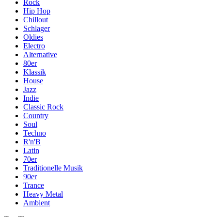
Rock
Hip Hop
Chillout
Schlager
Oldies
Electro
Alternative
80er
Klassik
House
Jazz
Indie
Classic Rock
Country
Soul
Techno
R'n'B
Latin
70er
Traditionelle Musik
90er
Trance
Heavy Metal
Ambient