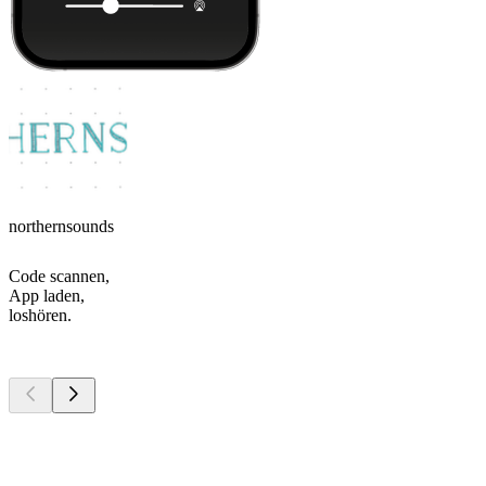
northernsounds
Code scannen,
App laden,
loshören.
Top
Podcasts
Top
Podcasts
Top
Podcasts