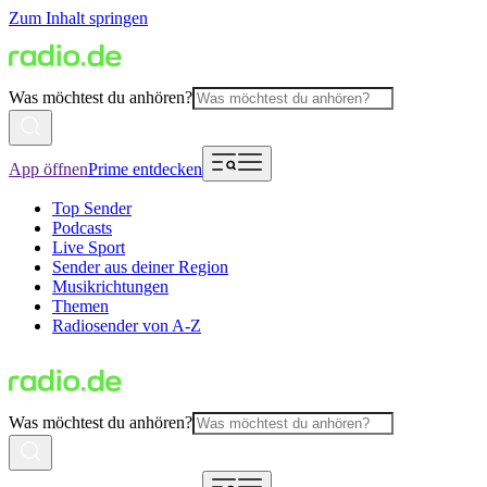
Zum Inhalt springen
Was möchtest du anhören?
App öffnen
Prime entdecken
Top Sender
Podcasts
Live Sport
Sender aus deiner Region
Musikrichtungen
Themen
Radiosender von A-Z
Was möchtest du anhören?