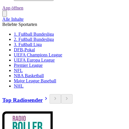
App öffnen
Alle Inhalte
Beliebte Sportarten
1. Fußball Bundesliga
2. Fußball Bundesliga
3. Fußball Liga
DFB-Pokal
UEFA Champions League
UEFA Europa League
Premier League
NFL
NBA Basketball
Major League Baseball
NHL
Top Radiosender