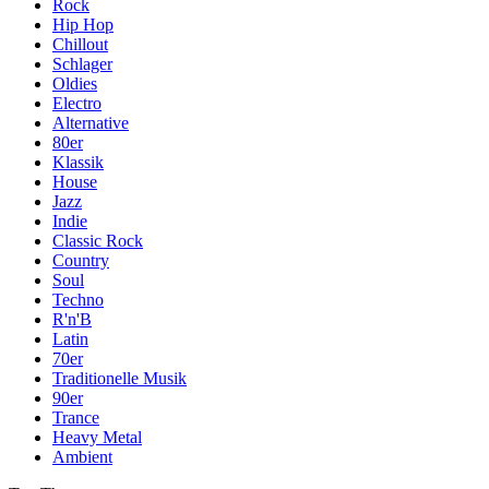
Rock
Hip Hop
Chillout
Schlager
Oldies
Electro
Alternative
80er
Klassik
House
Jazz
Indie
Classic Rock
Country
Soul
Techno
R'n'B
Latin
70er
Traditionelle Musik
90er
Trance
Heavy Metal
Ambient