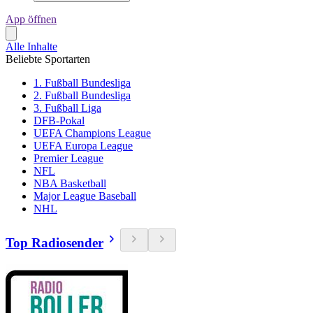
App öffnen
Alle Inhalte
Beliebte Sportarten
1. Fußball Bundesliga
2. Fußball Bundesliga
3. Fußball Liga
DFB-Pokal
UEFA Champions League
UEFA Europa League
Premier League
NFL
NBA Basketball
Major League Baseball
NHL
Top Radiosender