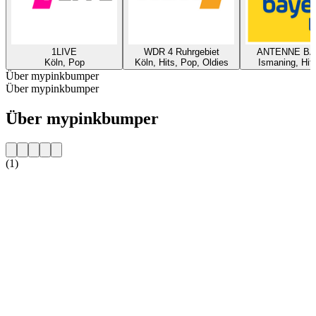
1LIVE
WDR 4 Ruhrgebiet
ANTENNE B
Köln, Pop
Köln, Hits, Pop, Oldies
Ismaning, Hit
Über mypinkbumper
Über mypinkbumper
Über mypinkbumper
(1)
Sender-Website