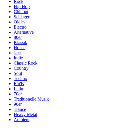
Rock
Hip Hop
Chillout
Schlager
Oldies
Electro
Alternative
80er
Klassik
House
Jazz
Indie
Classic Rock
Country
Soul
Techno
R'n'B
Latin
70er
Traditionelle Musik
90er
Trance
Heavy Metal
Ambient