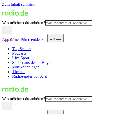
Zum Inhalt springen
Was möchtest du anhören?
App öffnen
Prime entdecken
Top Sender
Podcasts
Live Sport
Sender aus deiner Region
Musikrichtungen
Themen
Radiosender von A-Z
Was möchtest du anhören?