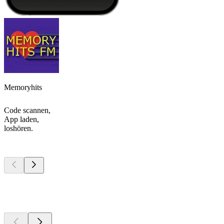
Memoryhits
Code scannen,
App laden,
loshören.
Top
Podcasts
Top
Podcasts
Top
Podcasts