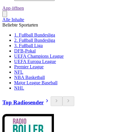
App öffnen
Alle Inhalte
Beliebte Sportarten
1. Fußball Bundesliga
2. Fußball Bundesliga
3. Fußball Liga
DFB-Pokal
UEFA Champions League
UEFA Europa League
Premier League
NFL
NBA Basketball
Major League Baseball
NHL
Top Radiosender