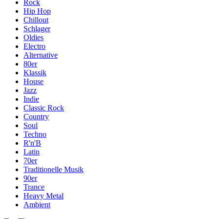
Rock
Hip Hop
Chillout
Schlager
Oldies
Electro
Alternative
80er
Klassik
House
Jazz
Indie
Classic Rock
Country
Soul
Techno
R'n'B
Latin
70er
Traditionelle Musik
90er
Trance
Heavy Metal
Ambient