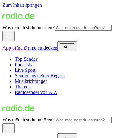
Zum Inhalt springen
Was möchtest du anhören?
App öffnen
Prime entdecken
Top Sender
Podcasts
Live Sport
Sender aus deiner Region
Musikrichtungen
Themen
Radiosender von A-Z
Was möchtest du anhören?