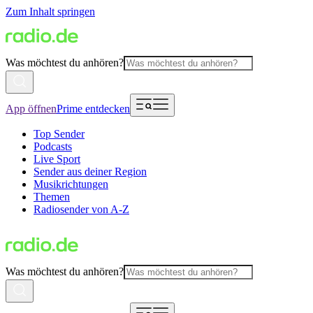
Zum Inhalt springen
Was möchtest du anhören?
App öffnen
Prime entdecken
Top Sender
Podcasts
Live Sport
Sender aus deiner Region
Musikrichtungen
Themen
Radiosender von A-Z
Was möchtest du anhören?