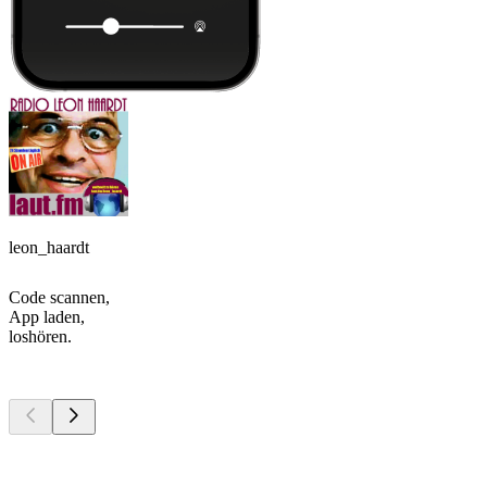
leon_haardt
Code scannen,
App laden,
loshören.
Top
Podcasts
Top
Podcasts
Top
Podcasts