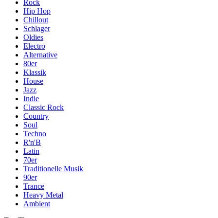
Rock
Hip Hop
Chillout
Schlager
Oldies
Electro
Alternative
80er
Klassik
House
Jazz
Indie
Classic Rock
Country
Soul
Techno
R'n'B
Latin
70er
Traditionelle Musik
90er
Trance
Heavy Metal
Ambient