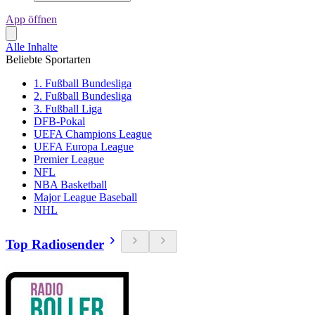
App öffnen
Alle Inhalte
Beliebte Sportarten
1. Fußball Bundesliga
2. Fußball Bundesliga
3. Fußball Liga
DFB-Pokal
UEFA Champions League
UEFA Europa League
Premier League
NFL
NBA Basketball
Major League Baseball
NHL
Top Radiosender