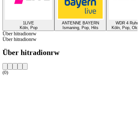
1LIVE
ANTENNE BAYERN
WDR 4 Ruhrg
Köln, Pop
Ismaning, Pop, Hits
Köln, Pop, Oldi
Über hitradionrw
Über hitradionrw
Über hitradionrw
(0)
Sender-Website