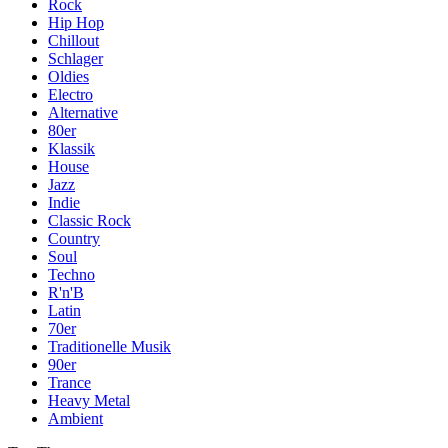
Rock
Hip Hop
Chillout
Schlager
Oldies
Electro
Alternative
80er
Klassik
House
Jazz
Indie
Classic Rock
Country
Soul
Techno
R'n'B
Latin
70er
Traditionelle Musik
90er
Trance
Heavy Metal
Ambient