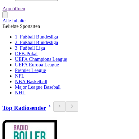
App öffnen
Alle Inhalte
Beliebte Sportarten
1. Fußball Bundesliga
2. Fußball Bundesliga
3. Fußball Liga
DFB-Pokal
UEFA Champions League
UEFA Europa League
Premier League
NFL
NBA Basketball
Major League Baseball
NHL
Top Radiosender