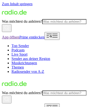
Zum Inhalt springen
Was möchtest du anhören?
App öffnen
Prime entdecken
Top Sender
Podcasts
Live Sport
Sender aus deiner Region
Musikrichtungen
Themen
Radiosender von A-Z
Was möchtest du anhören?