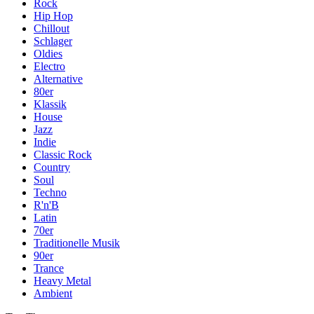
Rock
Hip Hop
Chillout
Schlager
Oldies
Electro
Alternative
80er
Klassik
House
Jazz
Indie
Classic Rock
Country
Soul
Techno
R'n'B
Latin
70er
Traditionelle Musik
90er
Trance
Heavy Metal
Ambient