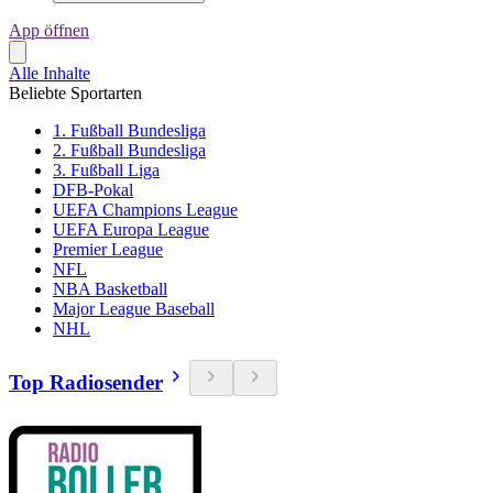
App öffnen
Alle Inhalte
Beliebte Sportarten
1. Fußball Bundesliga
2. Fußball Bundesliga
3. Fußball Liga
DFB-Pokal
UEFA Champions League
UEFA Europa League
Premier League
NFL
NBA Basketball
Major League Baseball
NHL
Top Radiosender