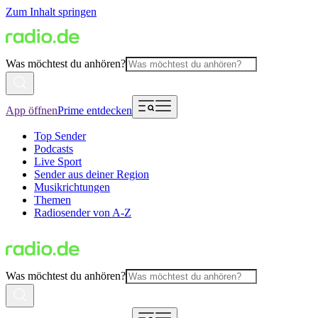
Zum Inhalt springen
Was möchtest du anhören?
App öffnen
Prime entdecken
Top Sender
Podcasts
Live Sport
Sender aus deiner Region
Musikrichtungen
Themen
Radiosender von A-Z
Was möchtest du anhören?