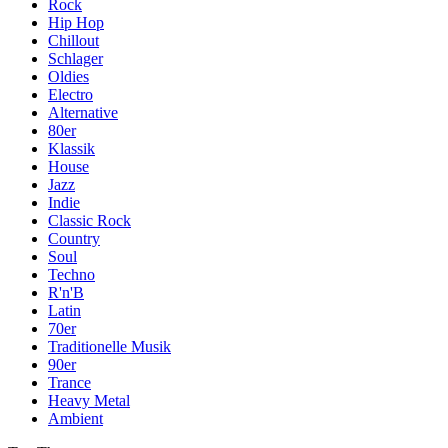
Rock
Hip Hop
Chillout
Schlager
Oldies
Electro
Alternative
80er
Klassik
House
Jazz
Indie
Classic Rock
Country
Soul
Techno
R'n'B
Latin
70er
Traditionelle Musik
90er
Trance
Heavy Metal
Ambient