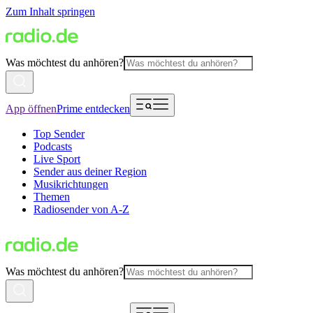
Zum Inhalt springen
Was möchtest du anhören?
App öffnen
Prime entdecken
Top Sender
Podcasts
Live Sport
Sender aus deiner Region
Musikrichtungen
Themen
Radiosender von A-Z
Was möchtest du anhören?