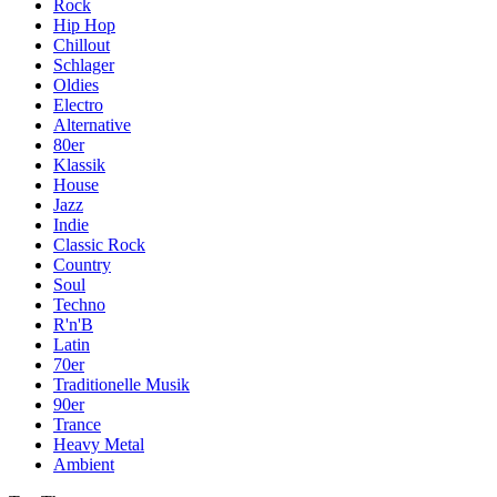
Rock
Hip Hop
Chillout
Schlager
Oldies
Electro
Alternative
80er
Klassik
House
Jazz
Indie
Classic Rock
Country
Soul
Techno
R'n'B
Latin
70er
Traditionelle Musik
90er
Trance
Heavy Metal
Ambient