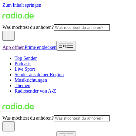
Zum Inhalt springen
Was möchtest du anhören?
App öffnen
Prime entdecken
Top Sender
Podcasts
Live Sport
Sender aus deiner Region
Musikrichtungen
Themen
Radiosender von A-Z
Was möchtest du anhören?