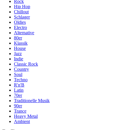
Rock
Hip Hop
Chillout
Schlager
Oldies
Electro
Alternative
80er
Klassik
House
Jazz
Indie
Classic Rock
Country
Soul
Techno
R'n'B
Latin
70er
Traditionelle Musik
90er
Trance
Heavy Metal
Ambient