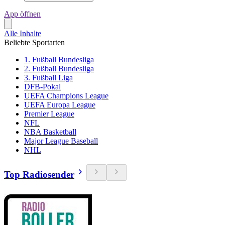
App öffnen
Alle Inhalte
Beliebte Sportarten
1. Fußball Bundesliga
2. Fußball Bundesliga
3. Fußball Liga
DFB-Pokal
UEFA Champions League
UEFA Europa League
Premier League
NFL
NBA Basketball
Major League Baseball
NHL
Top Radiosender