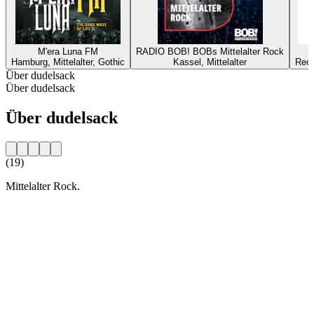
M'era Luna FM
RADIO BOB! BOBs Mittelalter Rock
Hamburg, Mittelalter, Gothic
Kassel, Mittelalter
Reck
Über dudelsack
Über dudelsack
Über dudelsack
(19)
Mittelalter Rock.
Sender-Website