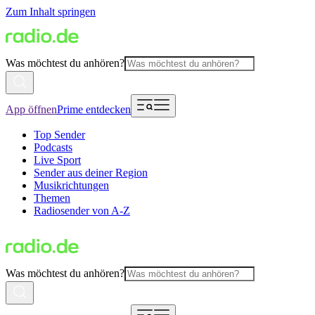
Zum Inhalt springen
Was möchtest du anhören?
App öffnen
Prime entdecken
Top Sender
Podcasts
Live Sport
Sender aus deiner Region
Musikrichtungen
Themen
Radiosender von A-Z
Was möchtest du anhören?