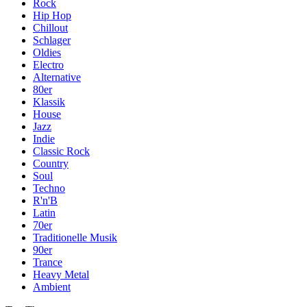
Rock
Hip Hop
Chillout
Schlager
Oldies
Electro
Alternative
80er
Klassik
House
Jazz
Indie
Classic Rock
Country
Soul
Techno
R'n'B
Latin
70er
Traditionelle Musik
90er
Trance
Heavy Metal
Ambient