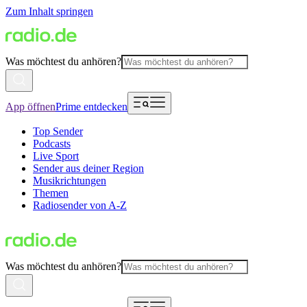
Zum Inhalt springen
Was möchtest du anhören?
App öffnen
Prime entdecken
Top Sender
Podcasts
Live Sport
Sender aus deiner Region
Musikrichtungen
Themen
Radiosender von A-Z
Was möchtest du anhören?