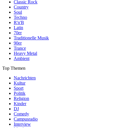
Classic Rock
Country
Soul
Techno
R'n'B
Latin
70er
Traditionelle Musik
90er
Trance
Heavy Metal
Ambient
Top Themen
Nachrichten
Kultur
Sport
Politik
Religion
Kinder
DJ
Comedy
Campusradio
Interview