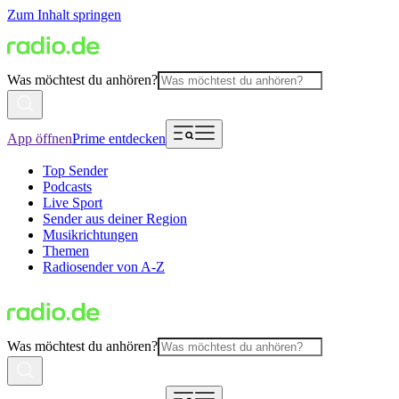
Zum Inhalt springen
Was möchtest du anhören?
App öffnen
Prime entdecken
Top Sender
Podcasts
Live Sport
Sender aus deiner Region
Musikrichtungen
Themen
Radiosender von A-Z
Was möchtest du anhören?