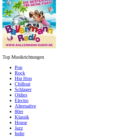
Top Musikrichtungen
Pop
Rock
Hip Hop
Chillout
Schlager
Oldies
Electro
Alternative
80er
Klassik
House
Jazz
Indie