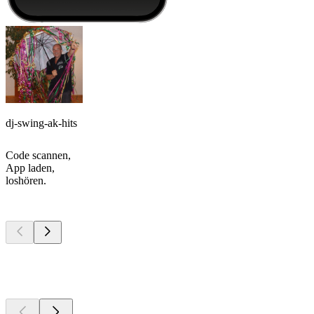
dj-swing-ak-hits
Code scannen,
App laden,
loshören.
Top
Podcasts
Top
Podcasts
Top
Podcasts