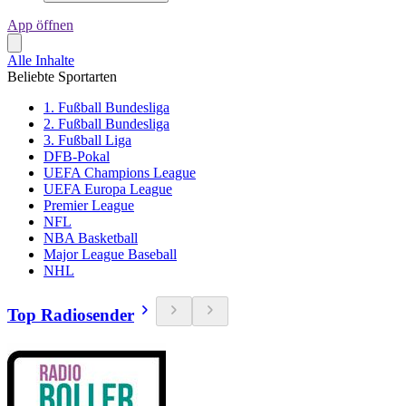
App öffnen
Alle Inhalte
Beliebte Sportarten
1. Fußball Bundesliga
2. Fußball Bundesliga
3. Fußball Liga
DFB-Pokal
UEFA Champions League
UEFA Europa League
Premier League
NFL
NBA Basketball
Major League Baseball
NHL
Top Radiosender