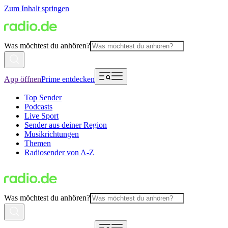
Zum Inhalt springen
Was möchtest du anhören?
App öffnen
Prime entdecken
Top Sender
Podcasts
Live Sport
Sender aus deiner Region
Musikrichtungen
Themen
Radiosender von A-Z
Was möchtest du anhören?