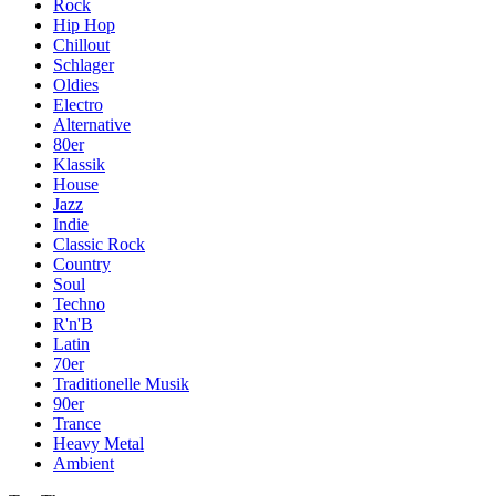
Rock
Hip Hop
Chillout
Schlager
Oldies
Electro
Alternative
80er
Klassik
House
Jazz
Indie
Classic Rock
Country
Soul
Techno
R'n'B
Latin
70er
Traditionelle Musik
90er
Trance
Heavy Metal
Ambient