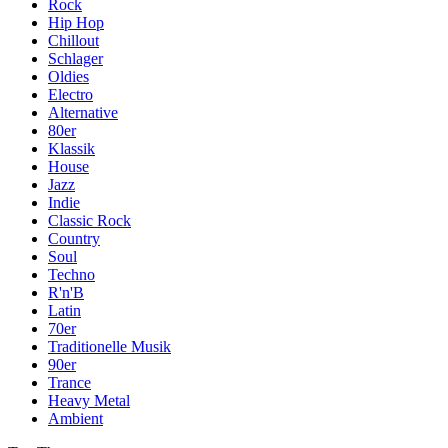
Rock
Hip Hop
Chillout
Schlager
Oldies
Electro
Alternative
80er
Klassik
House
Jazz
Indie
Classic Rock
Country
Soul
Techno
R'n'B
Latin
70er
Traditionelle Musik
90er
Trance
Heavy Metal
Ambient