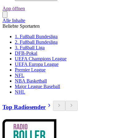
App öffnen
Alle Inhalte
Beliebte Sportarten
1. Fußball Bundesliga
2. Fußball Bundesliga
3. Fußball Liga
DFB-Pokal
UEFA Champions League
UEFA Europa League
Premier League
NFL
NBA Basketball
Major League Baseball
NHL
Top Radiosender