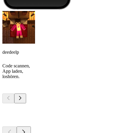
deedeelp
Code scannen,
App laden,
loshören.
Top
Podcasts
Top
Podcasts
Top
Podcasts