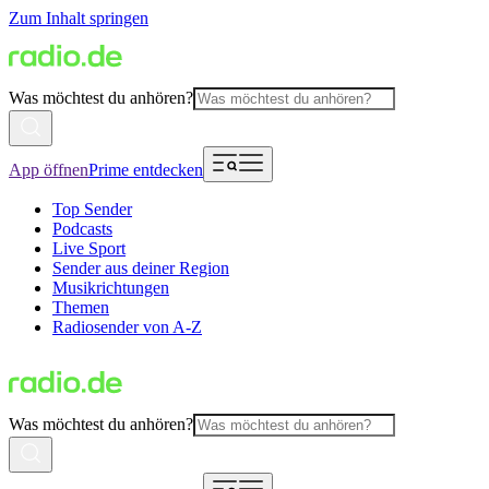
Zum Inhalt springen
Was möchtest du anhören?
App öffnen
Prime entdecken
Top Sender
Podcasts
Live Sport
Sender aus deiner Region
Musikrichtungen
Themen
Radiosender von A-Z
Was möchtest du anhören?