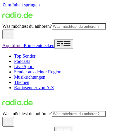
Zum Inhalt springen
Was möchtest du anhören?
App öffnen
Prime entdecken
Top Sender
Podcasts
Live Sport
Sender aus deiner Region
Musikrichtungen
Themen
Radiosender von A-Z
Was möchtest du anhören?