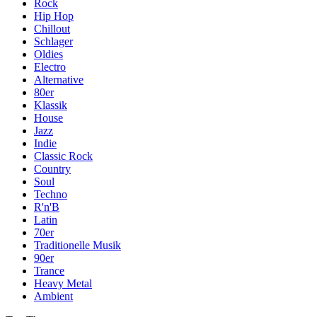
Rock
Hip Hop
Chillout
Schlager
Oldies
Electro
Alternative
80er
Klassik
House
Jazz
Indie
Classic Rock
Country
Soul
Techno
R'n'B
Latin
70er
Traditionelle Musik
90er
Trance
Heavy Metal
Ambient