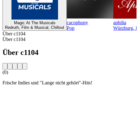
cacophony
aphilia
Magic At The Musicals
Redruth, Film & Musical, Chillout
Pop
Würzburg, El
Über c1104
Über c1104
Über c1104
(0)
Frische Indies und "Lange nicht gehört"-Hits!
Sender-Website