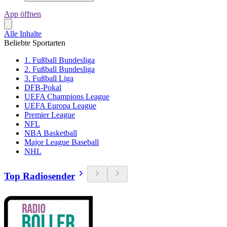
App öffnen
Alle Inhalte
Beliebte Sportarten
1. Fußball Bundesliga
2. Fußball Bundesliga
3. Fußball Liga
DFB-Pokal
UEFA Champions League
UEFA Europa League
Premier League
NFL
NBA Basketball
Major League Baseball
NHL
Top Radiosender