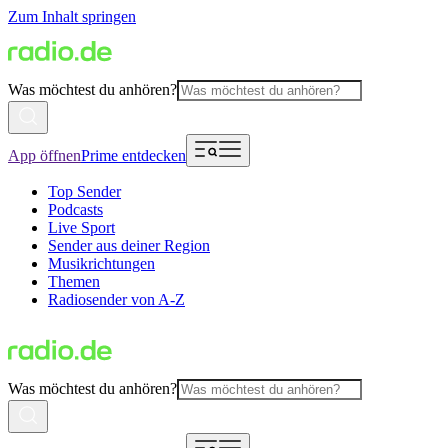
Zum Inhalt springen
Was möchtest du anhören?
App öffnen
Prime entdecken
Top Sender
Podcasts
Live Sport
Sender aus deiner Region
Musikrichtungen
Themen
Radiosender von A-Z
Was möchtest du anhören?