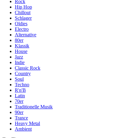
Rock
Hip Hop
Chillout
Schlager
Oldies
Electro
Alternative
80er
Klassik
House
Jazz
Indie
Classic Rock
Country
Soul
Techno
R'n'B
Latin
70er
Traditionelle Musik
90er
Trance
Heavy Metal
Ambient