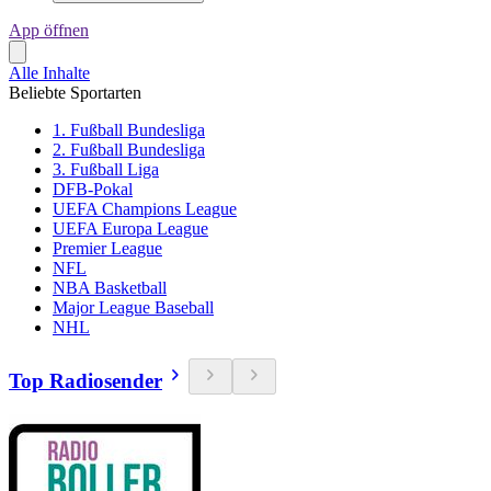
App öffnen
Alle Inhalte
Beliebte Sportarten
1. Fußball Bundesliga
2. Fußball Bundesliga
3. Fußball Liga
DFB-Pokal
UEFA Champions League
UEFA Europa League
Premier League
NFL
NBA Basketball
Major League Baseball
NHL
Top Radiosender