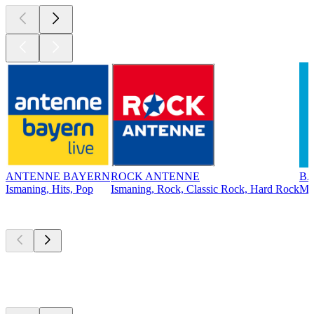
ANTENNE BAYERN
ROCK ANTENNE
BA
Ismaning, Hits, Pop
Ismaning, Rock, Classic Rock, Hard Rock
Mü
Top
Podcasts
Top
Podcasts
Top
Podcasts