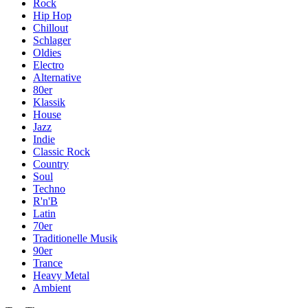
Rock
Hip Hop
Chillout
Schlager
Oldies
Electro
Alternative
80er
Klassik
House
Jazz
Indie
Classic Rock
Country
Soul
Techno
R'n'B
Latin
70er
Traditionelle Musik
90er
Trance
Heavy Metal
Ambient