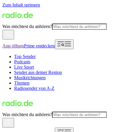
Zum Inhalt springen
Was möchtest du anhören?
App öffnen
Prime entdecken
Top Sender
Podcasts
Live Sport
Sender aus deiner Region
Musikrichtungen
Themen
Radiosender von A-Z
Was möchtest du anhören?