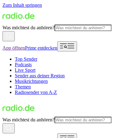
Zum Inhalt springen
Was möchtest du anhören?
App öffnen
Prime entdecken
Top Sender
Podcasts
Live Sport
Sender aus deiner Region
Musikrichtungen
Themen
Radiosender von A-Z
Was möchtest du anhören?