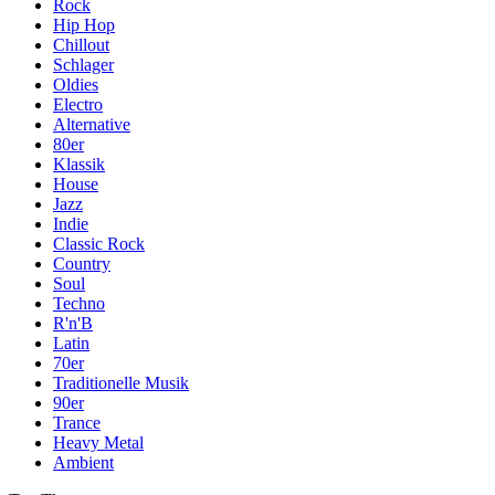
Rock
Hip Hop
Chillout
Schlager
Oldies
Electro
Alternative
80er
Klassik
House
Jazz
Indie
Classic Rock
Country
Soul
Techno
R'n'B
Latin
70er
Traditionelle Musik
90er
Trance
Heavy Metal
Ambient