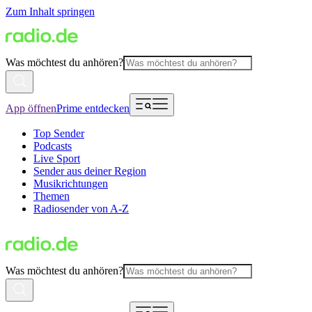
Zum Inhalt springen
Was möchtest du anhören?
App öffnen
Prime entdecken
Top Sender
Podcasts
Live Sport
Sender aus deiner Region
Musikrichtungen
Themen
Radiosender von A-Z
Was möchtest du anhören?