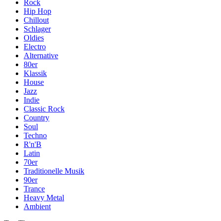
Rock
Hip Hop
Chillout
Schlager
Oldies
Electro
Alternative
80er
Klassik
House
Jazz
Indie
Classic Rock
Country
Soul
Techno
R'n'B
Latin
70er
Traditionelle Musik
90er
Trance
Heavy Metal
Ambient