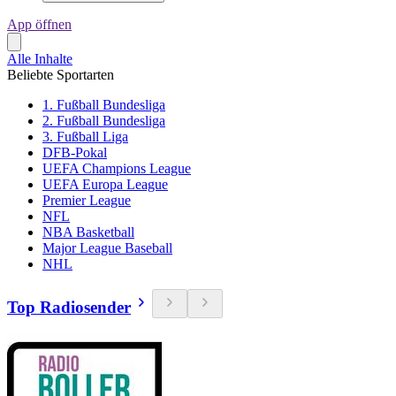
App öffnen
Alle Inhalte
Beliebte Sportarten
1. Fußball Bundesliga
2. Fußball Bundesliga
3. Fußball Liga
DFB-Pokal
UEFA Champions League
UEFA Europa League
Premier League
NFL
NBA Basketball
Major League Baseball
NHL
Top Radiosender