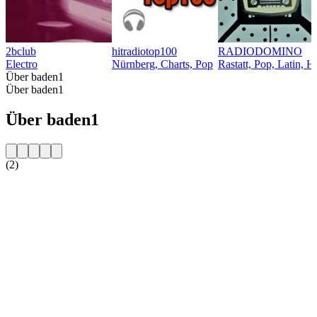
2bclub
hitradiotop100
RADIODOMINO
Electro
Nürnberg, Charts, Pop
Rastatt, Pop, Latin, Hi
Über baden1
Über baden1
Über baden1
(2)
Sender-Website