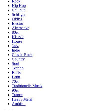
Rock
Hip Hop
Chillout
Schlager
Oldies
Electro
Alternative
80er
Klassik
House
Jazz
Indie
Classic Rock
Country
Soul
Techno
R'n'B
Latin
70er
Traditionelle Musik
90er
Trance
Heavy Metal
Ambient