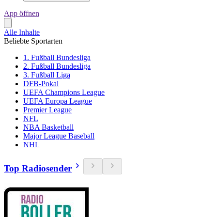
App öffnen
Alle Inhalte
Beliebte Sportarten
1. Fußball Bundesliga
2. Fußball Bundesliga
3. Fußball Liga
DFB-Pokal
UEFA Champions League
UEFA Europa League
Premier League
NFL
NBA Basketball
Major League Baseball
NHL
Top Radiosender