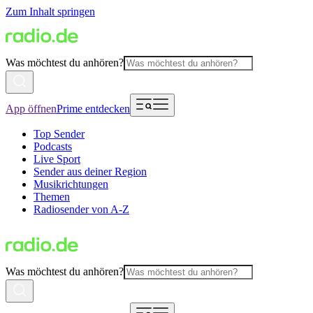
Zum Inhalt springen
Was möchtest du anhören?
App öffnen
Prime entdecken
Top Sender
Podcasts
Live Sport
Sender aus deiner Region
Musikrichtungen
Themen
Radiosender von A-Z
Was möchtest du anhören?