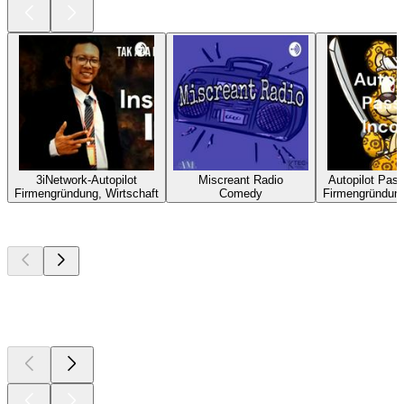
3iNetwork-Autopilot
Miscreant Radio
Autopilot Pas
Firmengründung, Wirtschaft
Comedy
Firmengründung
Top
Podcasts
Top
Podcasts
Top
Podcasts