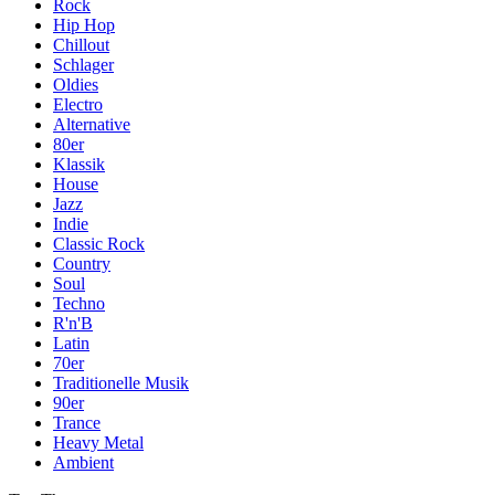
Rock
Hip Hop
Chillout
Schlager
Oldies
Electro
Alternative
80er
Klassik
House
Jazz
Indie
Classic Rock
Country
Soul
Techno
R'n'B
Latin
70er
Traditionelle Musik
90er
Trance
Heavy Metal
Ambient