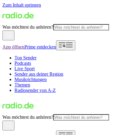
Zum Inhalt springen
Was möchtest du anhören?
App öffnen
Prime entdecken
Top Sender
Podcasts
Live Sport
Sender aus deiner Region
Musikrichtungen
Themen
Radiosender von A-Z
Was möchtest du anhören?