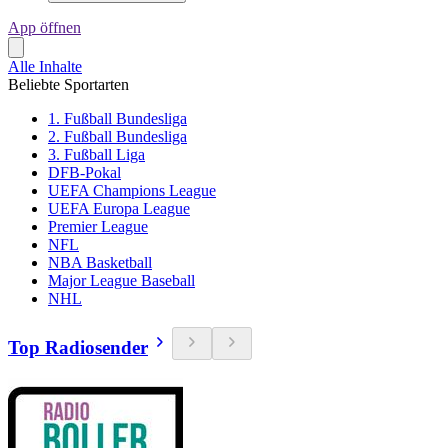
App öffnen
Alle Inhalte
Beliebte Sportarten
1. Fußball Bundesliga
2. Fußball Bundesliga
3. Fußball Liga
DFB-Pokal
UEFA Champions League
UEFA Europa League
Premier League
NFL
NBA Basketball
Major League Baseball
NHL
Top Radiosender