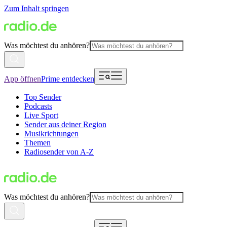
Zum Inhalt springen
Was möchtest du anhören?
App öffnen
Prime entdecken
Top Sender
Podcasts
Live Sport
Sender aus deiner Region
Musikrichtungen
Themen
Radiosender von A-Z
Was möchtest du anhören?