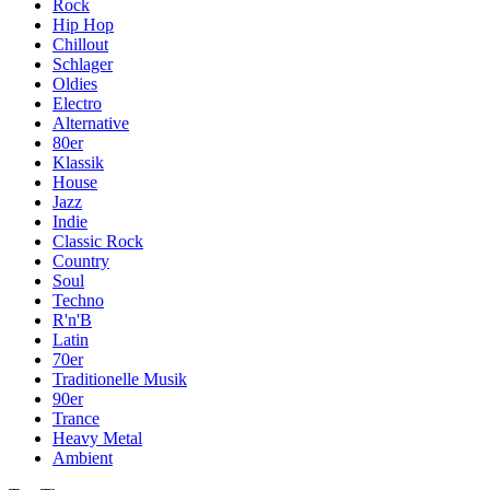
Rock
Hip Hop
Chillout
Schlager
Oldies
Electro
Alternative
80er
Klassik
House
Jazz
Indie
Classic Rock
Country
Soul
Techno
R'n'B
Latin
70er
Traditionelle Musik
90er
Trance
Heavy Metal
Ambient