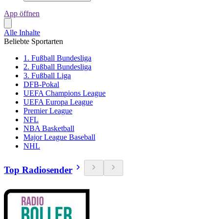
App öffnen
Alle Inhalte
Beliebte Sportarten
1. Fußball Bundesliga
2. Fußball Bundesliga
3. Fußball Liga
DFB-Pokal
UEFA Champions League
UEFA Europa League
Premier League
NFL
NBA Basketball
Major League Baseball
NHL
Top Radiosender