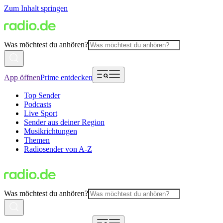
Zum Inhalt springen
Was möchtest du anhören?
App öffnen
Prime entdecken
Top Sender
Podcasts
Live Sport
Sender aus deiner Region
Musikrichtungen
Themen
Radiosender von A-Z
Was möchtest du anhören?