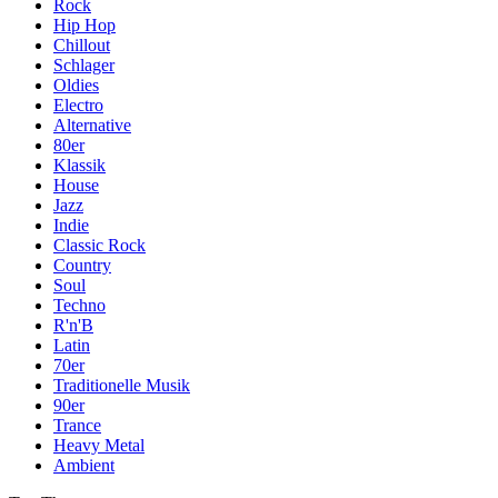
Rock
Hip Hop
Chillout
Schlager
Oldies
Electro
Alternative
80er
Klassik
House
Jazz
Indie
Classic Rock
Country
Soul
Techno
R'n'B
Latin
70er
Traditionelle Musik
90er
Trance
Heavy Metal
Ambient