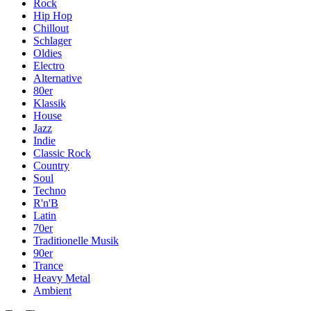
Rock
Hip Hop
Chillout
Schlager
Oldies
Electro
Alternative
80er
Klassik
House
Jazz
Indie
Classic Rock
Country
Soul
Techno
R'n'B
Latin
70er
Traditionelle Musik
90er
Trance
Heavy Metal
Ambient