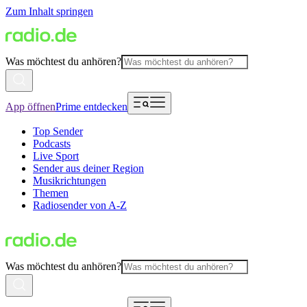
Zum Inhalt springen
Was möchtest du anhören?
App öffnen
Prime entdecken
Top Sender
Podcasts
Live Sport
Sender aus deiner Region
Musikrichtungen
Themen
Radiosender von A-Z
Was möchtest du anhören?