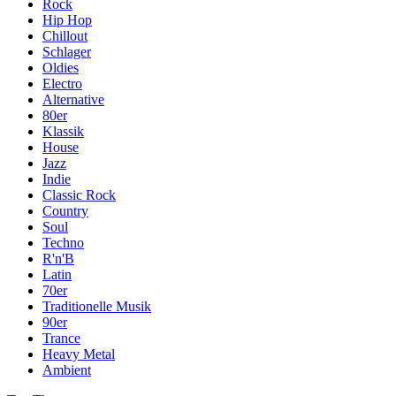
Rock
Hip Hop
Chillout
Schlager
Oldies
Electro
Alternative
80er
Klassik
House
Jazz
Indie
Classic Rock
Country
Soul
Techno
R'n'B
Latin
70er
Traditionelle Musik
90er
Trance
Heavy Metal
Ambient