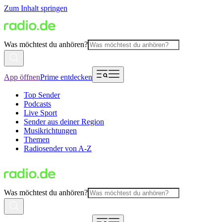
Zum Inhalt springen
Was möchtest du anhören?
App öffnen
Prime entdecken
Top Sender
Podcasts
Live Sport
Sender aus deiner Region
Musikrichtungen
Themen
Radiosender von A-Z
Was möchtest du anhören?