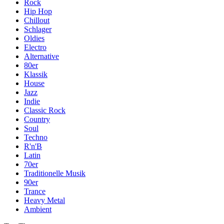
Rock
Hip Hop
Chillout
Schlager
Oldies
Electro
Alternative
80er
Klassik
House
Jazz
Indie
Classic Rock
Country
Soul
Techno
R'n'B
Latin
70er
Traditionelle Musik
90er
Trance
Heavy Metal
Ambient