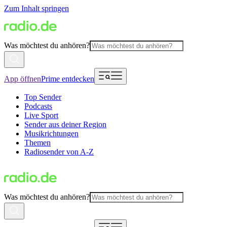
Zum Inhalt springen
Was möchtest du anhören?
App öffnen
Prime entdecken
Top Sender
Podcasts
Live Sport
Sender aus deiner Region
Musikrichtungen
Themen
Radiosender von A-Z
Was möchtest du anhören?