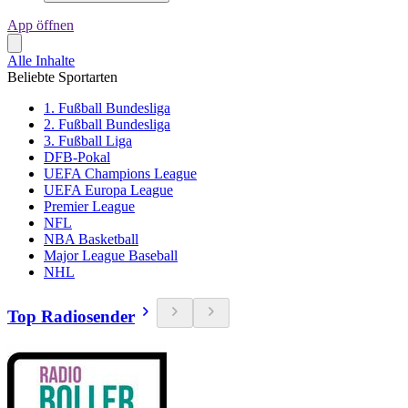
App öffnen
Alle Inhalte
Beliebte Sportarten
1. Fußball Bundesliga
2. Fußball Bundesliga
3. Fußball Liga
DFB-Pokal
UEFA Champions League
UEFA Europa League
Premier League
NFL
NBA Basketball
Major League Baseball
NHL
Top Radiosender