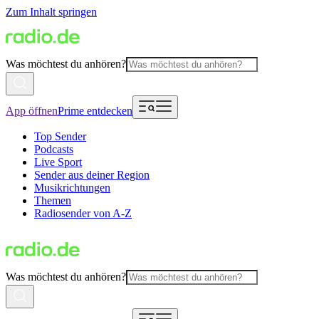
Zum Inhalt springen
Was möchtest du anhören?
App öffnen
Prime entdecken
Top Sender
Podcasts
Live Sport
Sender aus deiner Region
Musikrichtungen
Themen
Radiosender von A-Z
Was möchtest du anhören?