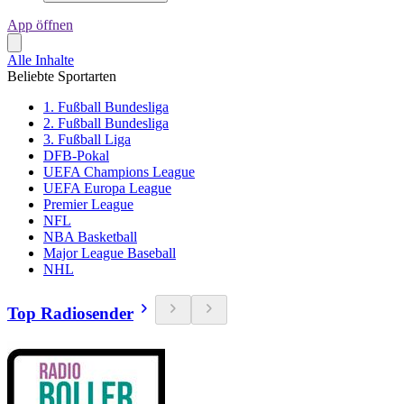
App öffnen
Alle Inhalte
Beliebte Sportarten
1. Fußball Bundesliga
2. Fußball Bundesliga
3. Fußball Liga
DFB-Pokal
UEFA Champions League
UEFA Europa League
Premier League
NFL
NBA Basketball
Major League Baseball
NHL
Top Radiosender