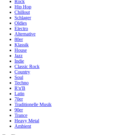
Rock
Hip Hop
Chillout
Schlager
Oldies
Electro
Alternative
80er
Klassik
House
Jazz
Indie
Classic Rock
Country
Soul
Techno
R'n'B
Latin
70er
Traditionelle Musik
90er
Trance
Heavy Metal
Ambient