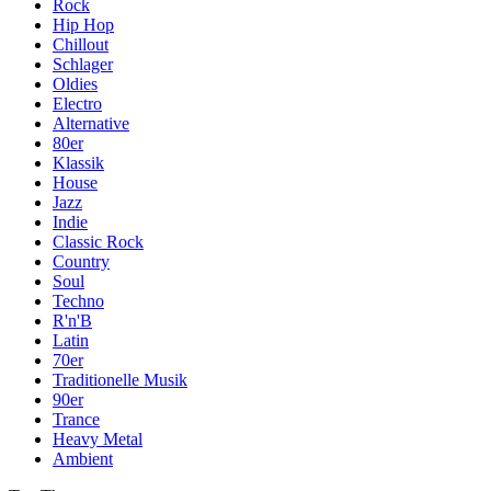
Rock
Hip Hop
Chillout
Schlager
Oldies
Electro
Alternative
80er
Klassik
House
Jazz
Indie
Classic Rock
Country
Soul
Techno
R'n'B
Latin
70er
Traditionelle Musik
90er
Trance
Heavy Metal
Ambient