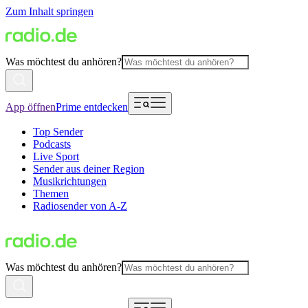
Zum Inhalt springen
Was möchtest du anhören?
App öffnen
Prime entdecken
Top Sender
Podcasts
Live Sport
Sender aus deiner Region
Musikrichtungen
Themen
Radiosender von A-Z
Was möchtest du anhören?