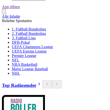
App öffnen
Alle Inhalte
Beliebte Sportarten
1. Fußball Bundesliga
2. Fußball Bundesliga
3. Fußball Liga
DFB-Pokal
UEFA Champions League
UEFA Europa League
Premier League
NFL
NBA Basketball
Major League Baseball
NHL
Top Radiosender