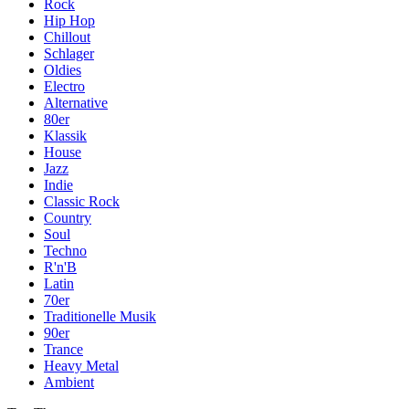
Rock
Hip Hop
Chillout
Schlager
Oldies
Electro
Alternative
80er
Klassik
House
Jazz
Indie
Classic Rock
Country
Soul
Techno
R'n'B
Latin
70er
Traditionelle Musik
90er
Trance
Heavy Metal
Ambient