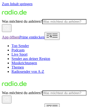
Zum Inhalt springen
Was möchtest du anhören?
App öffnen
Prime entdecken
Top Sender
Podcasts
Live Sport
Sender aus deiner Region
Musikrichtungen
Themen
Radiosender von A-Z
Was möchtest du anhören?