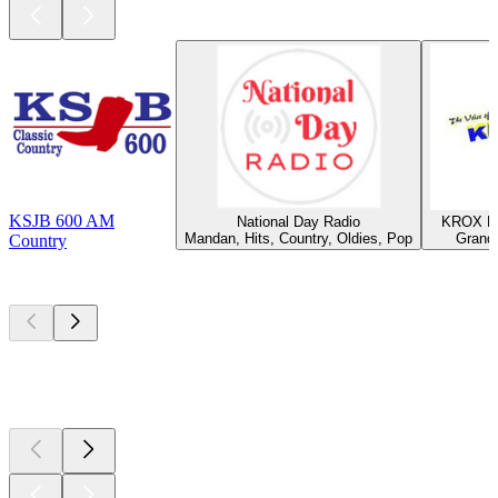
KSJB 600 AM
National Day Radio
KROX Ra
Mandan, Hits, Country, Oldies, Pop
Grand 
Country
Top
Podcasts
Top
Podcasts
Top
Podcasts