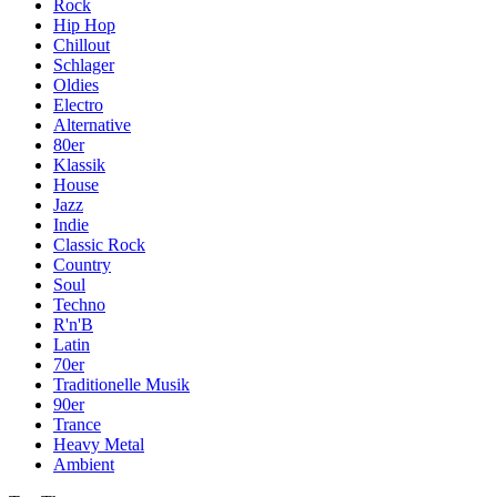
Rock
Hip Hop
Chillout
Schlager
Oldies
Electro
Alternative
80er
Klassik
House
Jazz
Indie
Classic Rock
Country
Soul
Techno
R'n'B
Latin
70er
Traditionelle Musik
90er
Trance
Heavy Metal
Ambient