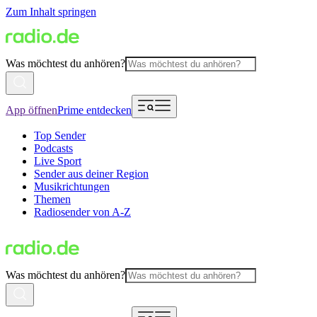
Zum Inhalt springen
Was möchtest du anhören?
App öffnen
Prime entdecken
Top Sender
Podcasts
Live Sport
Sender aus deiner Region
Musikrichtungen
Themen
Radiosender von A-Z
Was möchtest du anhören?