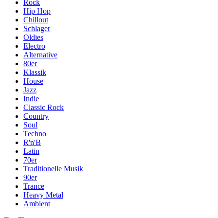
Rock
Hip Hop
Chillout
Schlager
Oldies
Electro
Alternative
80er
Klassik
House
Jazz
Indie
Classic Rock
Country
Soul
Techno
R'n'B
Latin
70er
Traditionelle Musik
90er
Trance
Heavy Metal
Ambient