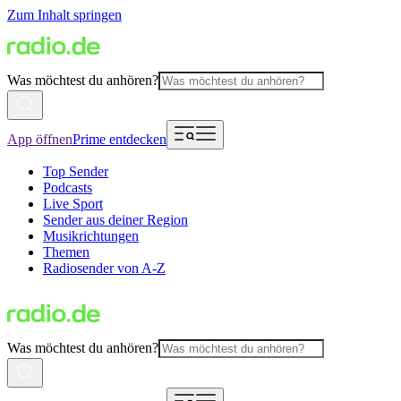
Zum Inhalt springen
Was möchtest du anhören?
App öffnen
Prime entdecken
Top Sender
Podcasts
Live Sport
Sender aus deiner Region
Musikrichtungen
Themen
Radiosender von A-Z
Was möchtest du anhören?