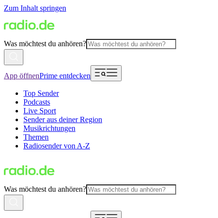
Zum Inhalt springen
Was möchtest du anhören?
App öffnen
Prime entdecken
Top Sender
Podcasts
Live Sport
Sender aus deiner Region
Musikrichtungen
Themen
Radiosender von A-Z
Was möchtest du anhören?