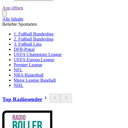
App öffnen
Alle Inhalte
Beliebte Sportarten
1. Fußball Bundesliga
2. Fußball Bundesliga
3. Fußball Liga
DFB-Pokal
UEFA Champions League
UEFA Europa League
Premier League
NFL
NBA Basketball
Major League Baseball
NHL
Top Radiosender