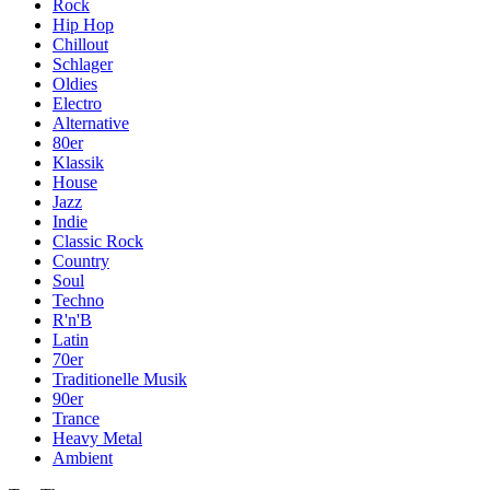
Rock
Hip Hop
Chillout
Schlager
Oldies
Electro
Alternative
80er
Klassik
House
Jazz
Indie
Classic Rock
Country
Soul
Techno
R'n'B
Latin
70er
Traditionelle Musik
90er
Trance
Heavy Metal
Ambient