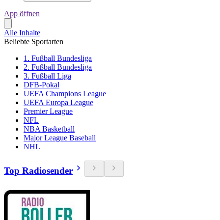
App öffnen
Alle Inhalte
Beliebte Sportarten
1. Fußball Bundesliga
2. Fußball Bundesliga
3. Fußball Liga
DFB-Pokal
UEFA Champions League
UEFA Europa League
Premier League
NFL
NBA Basketball
Major League Baseball
NHL
Top Radiosender