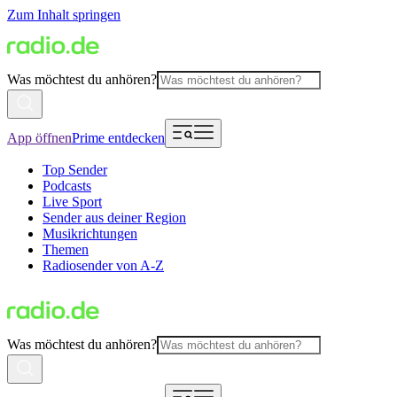
Zum Inhalt springen
Was möchtest du anhören?
App öffnen
Prime entdecken
Top Sender
Podcasts
Live Sport
Sender aus deiner Region
Musikrichtungen
Themen
Radiosender von A-Z
Was möchtest du anhören?