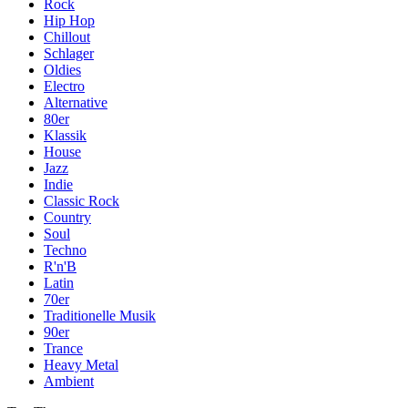
Rock
Hip Hop
Chillout
Schlager
Oldies
Electro
Alternative
80er
Klassik
House
Jazz
Indie
Classic Rock
Country
Soul
Techno
R'n'B
Latin
70er
Traditionelle Musik
90er
Trance
Heavy Metal
Ambient