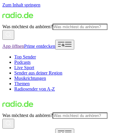
Zum Inhalt springen
Was möchtest du anhören?
App öffnen
Prime entdecken
Top Sender
Podcasts
Live Sport
Sender aus deiner Region
Musikrichtungen
Themen
Radiosender von A-Z
Was möchtest du anhören?