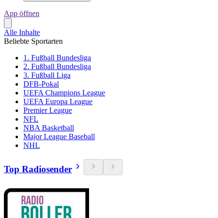
App öffnen
Alle Inhalte
Beliebte Sportarten
1. Fußball Bundesliga
2. Fußball Bundesliga
3. Fußball Liga
DFB-Pokal
UEFA Champions League
UEFA Europa League
Premier League
NFL
NBA Basketball
Major League Baseball
NHL
Top Radiosender