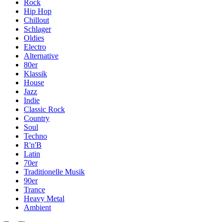
Rock
Hip Hop
Chillout
Schlager
Oldies
Electro
Alternative
80er
Klassik
House
Jazz
Indie
Classic Rock
Country
Soul
Techno
R'n'B
Latin
70er
Traditionelle Musik
90er
Trance
Heavy Metal
Ambient