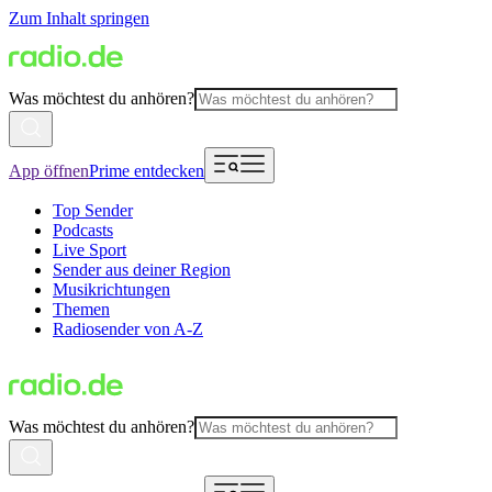
Zum Inhalt springen
Was möchtest du anhören?
App öffnen
Prime entdecken
Top Sender
Podcasts
Live Sport
Sender aus deiner Region
Musikrichtungen
Themen
Radiosender von A-Z
Was möchtest du anhören?