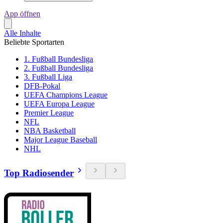
App öffnen
Alle Inhalte
Beliebte Sportarten
1. Fußball Bundesliga
2. Fußball Bundesliga
3. Fußball Liga
DFB-Pokal
UEFA Champions League
UEFA Europa League
Premier League
NFL
NBA Basketball
Major League Baseball
NHL
Top Radiosender