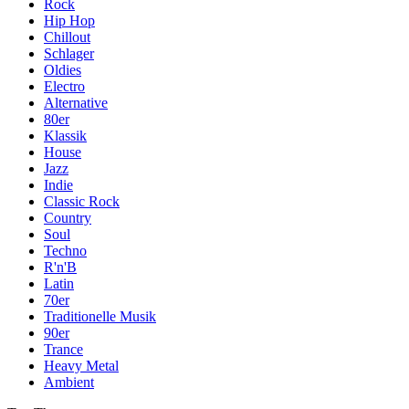
Rock
Hip Hop
Chillout
Schlager
Oldies
Electro
Alternative
80er
Klassik
House
Jazz
Indie
Classic Rock
Country
Soul
Techno
R'n'B
Latin
70er
Traditionelle Musik
90er
Trance
Heavy Metal
Ambient