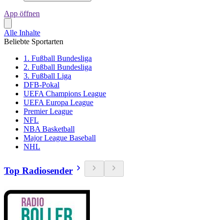
App öffnen
Alle Inhalte
Beliebte Sportarten
1. Fußball Bundesliga
2. Fußball Bundesliga
3. Fußball Liga
DFB-Pokal
UEFA Champions League
UEFA Europa League
Premier League
NFL
NBA Basketball
Major League Baseball
NHL
Top Radiosender