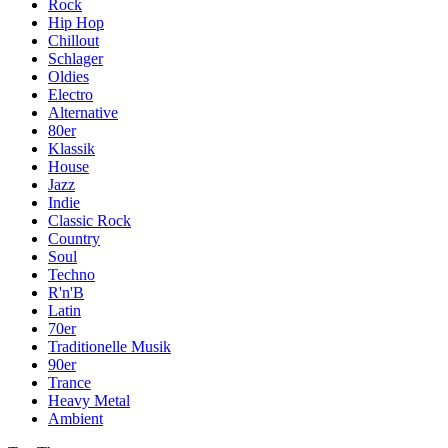
Rock
Hip Hop
Chillout
Schlager
Oldies
Electro
Alternative
80er
Klassik
House
Jazz
Indie
Classic Rock
Country
Soul
Techno
R'n'B
Latin
70er
Traditionelle Musik
90er
Trance
Heavy Metal
Ambient