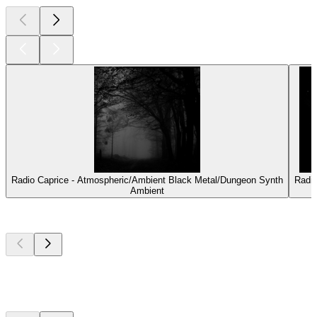
Radio Caprice - Atmospheric/Ambient Black Metal/Dungeon Synth
Radi
Ambient
Top
Podcasts
Top
Podcasts
Top
Podcasts