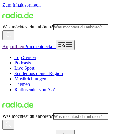
Zum Inhalt springen
Was möchtest du anhören?
App öffnen
Prime entdecken
Top Sender
Podcasts
Live Sport
Sender aus deiner Region
Musikrichtungen
Themen
Radiosender von A-Z
Was möchtest du anhören?