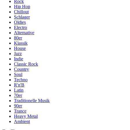
Rock
Hip Hop
Chillout
Schlager
Oldies
Electro
Alternative
80er
Klassik
House
Jazz
Indie
Classic Rock
Country
Soul
Techno
R'n'B
Latin
70er
Traditionelle Musik
90er
Trance
Heavy Metal
Ambient