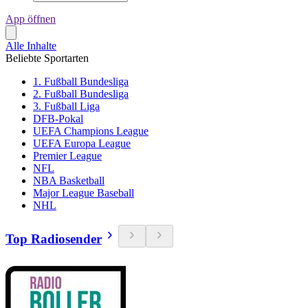
App öffnen
Alle Inhalte
Beliebte Sportarten
1. Fußball Bundesliga
2. Fußball Bundesliga
3. Fußball Liga
DFB-Pokal
UEFA Champions League
UEFA Europa League
Premier League
NFL
NBA Basketball
Major League Baseball
NHL
Top Radiosender