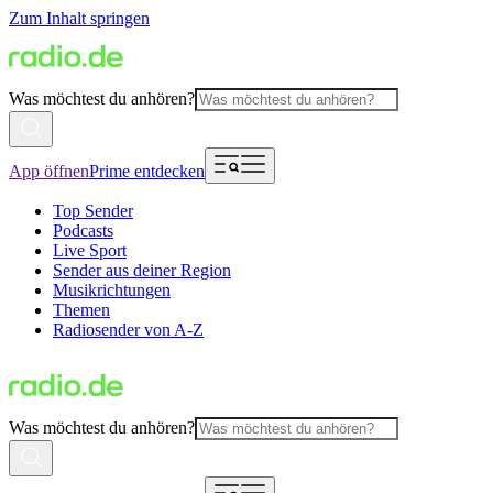
Zum Inhalt springen
Was möchtest du anhören?
App öffnen
Prime entdecken
Top Sender
Podcasts
Live Sport
Sender aus deiner Region
Musikrichtungen
Themen
Radiosender von A-Z
Was möchtest du anhören?